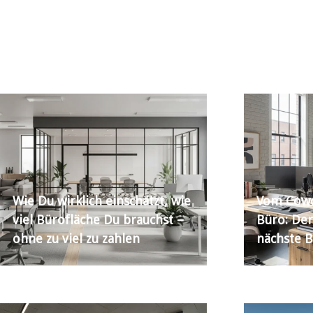
Wie Du wirklich einschätzt, wie
Vom Cowo
viel Bürofläche Du brauchst –
Büro: Der
ohne zu viel zu zahlen
nächste B