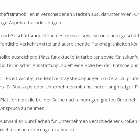
chäftsimmobilien in verschiedenen Städten aus, darunter Wien, Gra
tige Aspekte berücksichtigen.
e und Geschäftsmodell kann es sinnvoll sein, sich in einem gesch
fentliche Verkehrsmittel und ausreichende Parkmöglichkeiten könn
llte ausreichend Platz für aktuelle Mitarbeiter sowie für zukünf
d technischer Ausstattung, spielt eine Rolle bei der Entscheidun
or. Es ist wichtig, die Mietvertragsbedingungen im Detail zu prü
s für Start-ups oder Unternehmen mit unsicherer langfristiger Pl
Plattformen, die bei der Suche nach einem geeigneten Büro behilf
n Anspruch zu nehmen.
ve Auswahl an Büroflächen für Unternehmen verschiedener Größen 
ternehmensanforderungen zu finden.