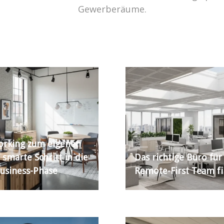
Gewerberäume.
rking zum eigenen
 smarte Schritt in die
Das richtige Büro für
usiness-Phase
Remote-First Team f