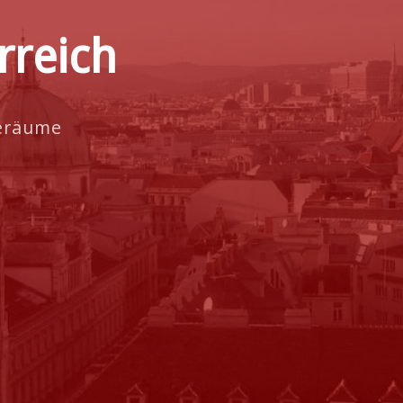
rreich
beräume