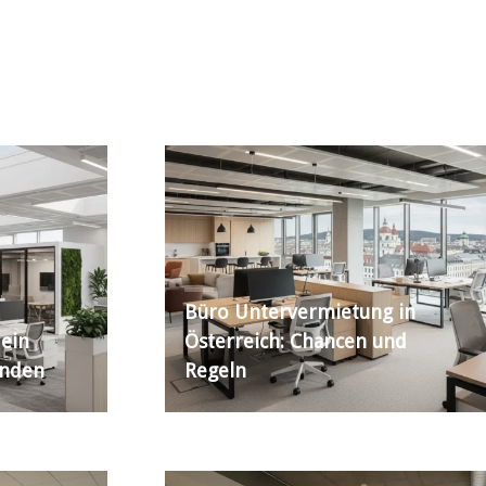
Büro Untervermietung in
 ein
Österreich: Chancen und
inden
Regeln