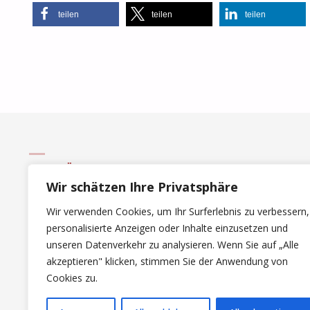
teilen
teilen
teilen
NEUE BÜRO IN DER EU?
Wir schätzen Ihre Privatsphäre
Link zu unseren Partner-Websites
Wir verwenden Cookies, um Ihr Surferlebnis zu verbessern,
Österreich
personalisierte Anzeigen oder Inhalte einzusetzen und
Deutschland
unseren Datenverkehr zu analysieren. Wenn Sie auf „Alle
akzeptieren" klicken, stimmen Sie der Anwendung von
Gewerbemiet-Portal Schweiz
Cookies zu.