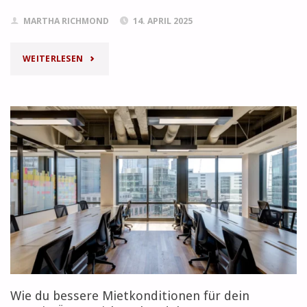
MARTHA RICHMOND
14. APRIL 2025
"RECHTLICHE
WEITERLESEN
ASPEKTE
DER
BÜROANMIETUNG
IN
ÖSTERREICH:
WAS
DU
WISSEN
Wie du bessere Mietkonditionen für dein
MUSST"