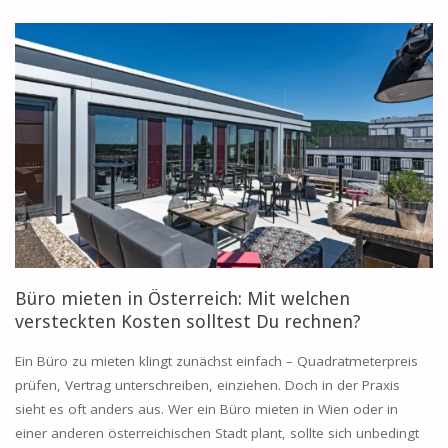
FEHLER,
DIE
DU
BEIM
BÜRO
MIETEN
IN
Büro mieten in Österreich: Mit welchen
ÖSTERREICH
versteckten Kosten solltest Du rechnen?
VERMEIDEN
Ein Büro zu mieten klingt zunächst einfach – Quadratmeterpreis
prüfen, Vertrag unterschreiben, einziehen. Doch in der Praxis
SOLLTEST"
sieht es oft anders aus. Wer ein Büro mieten in Wien oder in
einer anderen österreichischen Stadt plant, sollte sich unbedingt