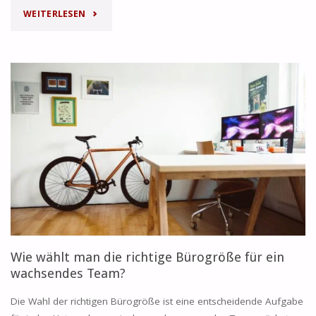
"DER
WEITERLESEN
EINFLUSS
DES
STANDORTS
AUF
DEN
GESCHÄFTSERFOLG:
WIEN
VS.
Wie wählt man die richtige Bürogröße für ein
SALZBURG
wachsendes Team?
VS.
Die Wahl der richtigen Bürogröße ist eine entscheidende Aufgabe