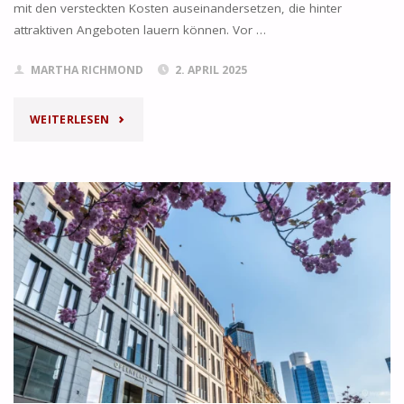
mit den versteckten Kosten auseinandersetzen, die hinter
attraktiven Angeboten lauern können. Vor …
MARTHA RICHMOND
2. APRIL 2025
"BÜRO
WEITERLESEN
MIETEN
IN
ÖSTERREICH:
MIT
WELCHEN
VERSTECKTEN
KOSTEN