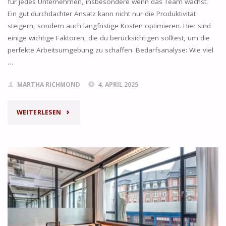
für jedes Unternehmen, insbesondere wenn das Team wächst.
GRAZ"
Ein gut durchdachter Ansatz kann nicht nur die Produktivität
steigern, sondern auch langfristige Kosten optimieren. Hier sind
einige wichtige Faktoren, die du berücksichtigen solltest, um die
perfekte Arbeitsumgebung zu schaffen. Bedarfsanalyse: Wie viel
…
MARTHA RICHMOND
4. APRIL 2025
"WIE
WEITERLESEN
WÄHLT
MAN
DIE
RICHTIGE
BÜROGRÖSSE F