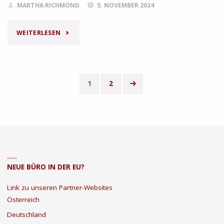
MARTHA RICHMOND
5. NOVEMBER 2024
"DIE
WEITERLESEN
VORTEILE
EINES
1
2
MODERNEN
Seitennummerierung
COWORKING
der
SPACES
Beiträge
IN
NEUE BÜRO IN DER EU?
WIEN:
Link zu unseren Partner-Websites
DEIN
Österreich
WEG
Deutschland