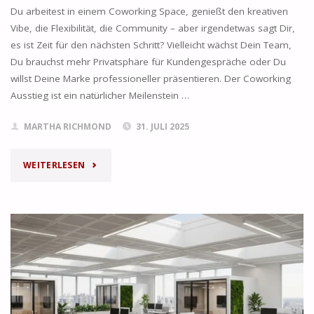
OHNE
Du arbeitest in einem Coworking Space, genießt den kreativen
Vibe, die Flexibilität, die Community – aber irgendetwas sagt Dir,
ZU
es ist Zeit für den nächsten Schritt? Vielleicht wächst Dein Team,
VIEL
Du brauchst mehr Privatsphäre für Kundengespräche oder Du
willst Deine Marke professioneller präsentieren. Der Coworking
ZU
Ausstieg ist ein natürlicher Meilenstein …
ZAHLEN"
MARTHA RICHMOND
31. JULI 2025
"VOM
WEITERLESEN
COWORKING
ZUM
EIGENEN
BÜRO:
DER