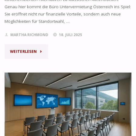
Genau hier kommt die Büro Untervermietung Österreich ins Spiel:
Sie eröffnet nicht nur finanzielle Vorteile, sondern auch neue
Möglichkeiten für Standortwahl, …
MARTHA RICHMOND
18. JULI 2025
"BÜRO
WEITERLESEN
UNTERVERMIETUNG
IN
ÖSTERREICH:
CHANCEN
UND
REGELN"