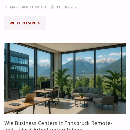
MARTHA RICHMOND
11. JULI 2025
"DIE
WEITERLESEN
KOSTEN
FÜR
GEWERBEFLÄCHEN
IN
WIEN:
ÜBERBLICK
2025"
Wie Business Centers in Innsbruck Remote-
und Hybrid-Arbeit unterstützen