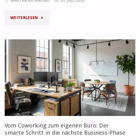
MARTHA RICHMOND
31. JULI 2025
"WIE
WEITERLESEN
DU
WIRKLICH
EINSCHÄTZT,
WIE
VIEL
BÜROFLÄCHE
DU
BRAUCHST
Vom Coworking zum eigenen Büro: Der
–
smarte Schritt in die nächste Business-Phase