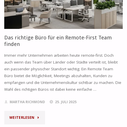
SMARTE
SCHRITT
IN
Das richtige Büro für ein Remote-First Team
DIE
finden
NÄCHSTE
Immer mehr Unternehmen arbeiten heute remote-first. Doch
auch wenn das Team über Länder oder Städte verteilt ist, bleibt
BUSINESS-
ein passender physischer Standort wichtig. Ein Remote Team
PHASE"
Büro bietet die Möglichkeit, Meetings abzuhalten, Kunden zu
empfangen und die Unternehmenskultur sichtbar zu machen. Die
Wahl des richtigen Büros ist dabei keine einfache …
MARTHA RICHMOND
25. JULI 2025
"DAS
WEITERLESEN