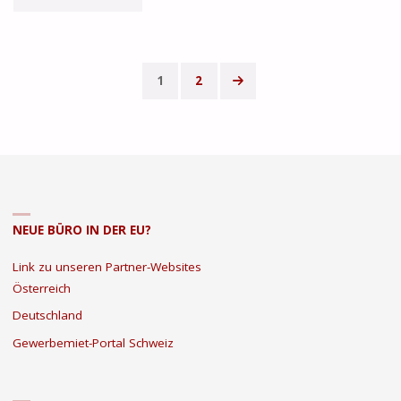
VS.
TRADITIONELLES
1
2
BÜRO:
Seitennummerierung
WELCHE
der
LÖSUNG
Beiträge
PASST
NEUE BÜRO IN DER EU?
AM
Link zu unseren Partner-Websites
BESTEN
Österreich
ZU
Deutschland
Gewerbemiet-Portal Schweiz
DEINEM
BUSINESS