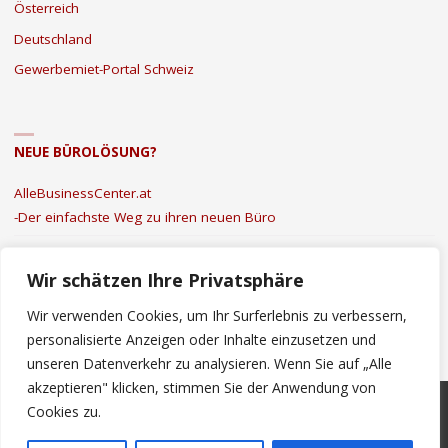
Österreich
Deutschland
Gewerbemiet-Portal Schweiz
NEUE BÜROLÖSUNG?
AlleBusinessCenter.at
-Der einfachste Weg zu ihren neuen Büro
Kontakt
|
Datenschutz
|
Impressum
Wir schätzen Ihre Privatsphäre
Wir verwenden Cookies, um Ihr Surferlebnis zu verbessern,
personalisierte Anzeigen oder Inhalte einzusetzen und
unseren Datenverkehr zu analysieren. Wenn Sie auf „Alle
©2022 Mieten Büro Österreich
akzeptieren" klicken, stimmen Sie der Anwendung von
Wir benutzen Cookies um die Nutzerfreundlichkeit
Cookies zu.
PRÄSENTIERT VON
SEPTERA
&
WORDPRESS.
der Webseite zu verbessen. Durch Ihrem Besuch,
stimmen Sie diesen zu.